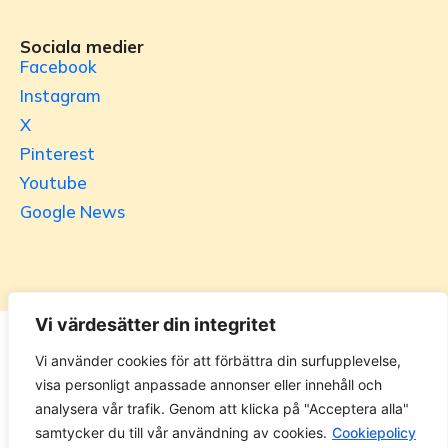
Sociala medier
Facebook
Instagram
X
Pinterest
Youtube
Google News
Vi värdesätter din integritet
Utrikesgruppen
Vi använder cookies för att förbättra din surfupplevelse,
visa personligt anpassade annonser eller innehåll och
UG.se – representeras helt i privat regi av Svenska
analysera vår trafik. Genom att klicka på "Acceptera alla"
Utrikesgruppen AB. Materialet på webbplatsen får ej
samtycker du till vår användning av cookies.
Cookiepolicy
kopieras utan tillåtelse. Alla priser anges ink. moms. 14