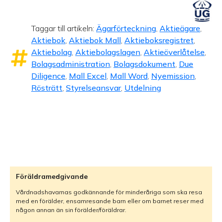
Taggar till artikeln:
Ägarförteckning
,
Aktieägare
,
Aktiebok
,
Aktiebok Mall
,
Aktieboksregistret
,
Aktiebolag
,
Aktiebolagslagen
,
Aktieöverlåtelse
,
Bolagsadministration
,
Bolagsdokument
,
Due
Diligence
,
Mall Excel
,
Mall Word
,
Nyemission
,
Rösträtt
,
Styrelseansvar
,
Utdelning
Föräldramedgivande
Vårdnadshavarnas godkännande för minderåriga som ska resa
med en förälder, ensamresande barn eller om barnet reser med
någon annan än sin förälder/föräldrar.