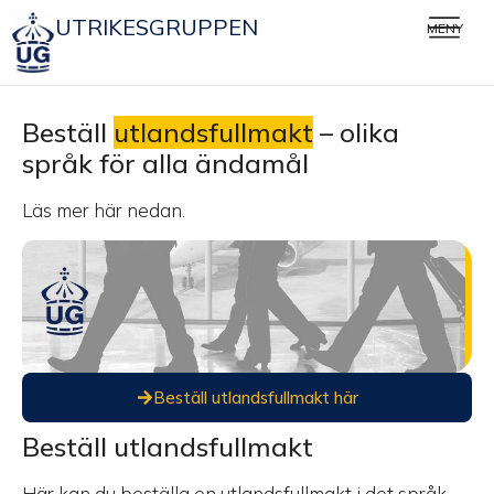
UTRIKESGRUPPEN
MENY
Beställ
utlandsfullmakt
– olika
språk för alla ändamål
Läs mer här nedan.
Beställ utlandsfullmakt här
Beställ utlandsfullmakt
Här kan du beställa en utlandsfullmakt i det språk