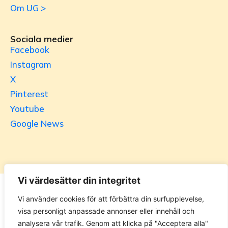
Om UG >
Sociala medier
Facebook
Instagram
X
Pinterest
Youtube
Google News
Vi värdesätter din integritet
Utrikesgruppen
Vi använder cookies för att förbättra din surfupplevelse,
visa personligt anpassade annonser eller innehåll och
UG.se – representeras helt i privat regi av Svenska
analysera vår trafik. Genom att klicka på "Acceptera alla"
Utrikesgruppen AB. Materialet på webbplatsen får ej