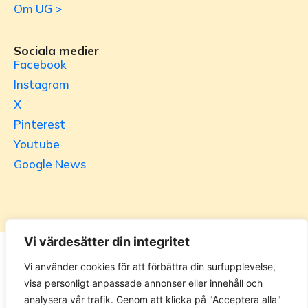
Om UG >
Sociala medier
Facebook
Instagram
X
Pinterest
Youtube
Google News
Vi värdesätter din integritet
Utrikesgruppen
Vi använder cookies för att förbättra din surfupplevelse,
visa personligt anpassade annonser eller innehåll och
UG.se – representeras helt i privat regi av Svenska
analysera vår trafik. Genom att klicka på "Acceptera alla"
Utrikesgruppen AB. Materialet på webbplatsen får ej