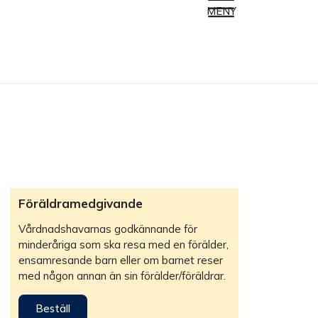
MENY
Föräldramedgivande
Vårdnadshavarnas godkännande för
minderåriga som ska resa med en förälder,
ensamresande barn eller om barnet reser
med någon annan än sin förälder/föräldrar.
Beställ