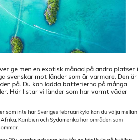
Sverige men en exotisk månad på andra platser i
nga svenskar mot länder som är varmare. Den är
lden på. Du kan ladda batterierna på många
r. Här listar vi länder som har varmt väder i
 som inte har Sveriges februarikyla kan du välja mellan
en, Afrika, Karibien och Sydamerika har områden som
 sommar.
ar 20+ grader och som inte får en höstkyla på kvällen.