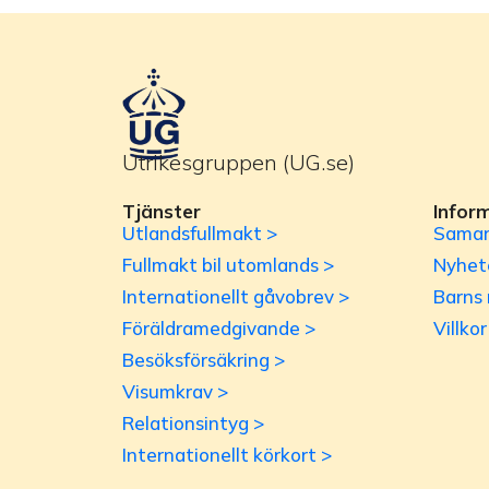
Utrikesgruppen (UG.se)
Tjänster
Infor
Utlandsfullmakt >
Samar
Fullmakt bil utomlands >
Nyhet
Internationellt gåvobrev >
Barns 
Föräldramedgivande >
Villko
Besöksförsäkring >
Visumkrav >
Relationsintyg >
Internationellt körkort >