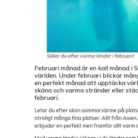
Söker du efter varma länder i februari!
Februari månad är en kall månad i 
världen. Under februari blickar må
en perfekt månad att upptäcka vär
sköna och varma stränder eller städe
februari.
Letar du efter skön sommarvärme på platser
otroligt många fina platser. Allt från Asi
erbjuder en perfekt men framför allt varm
Med varma länder räknar vi de länder som h