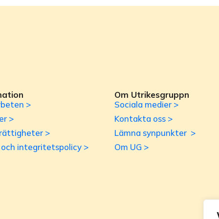
mation
Om Utrikesgruppn
beten >
Sociala medier >
er >
Kontakta oss >
rättigheter >
Lämna synpunkter >
r och integritetspolicy >
Om UG >