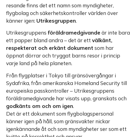
resande finns det ett namn som myndigheter,
flygbolag och säkerhetskontroller världen över
känner igen:
Utrikesgruppen
.
Utrikesgruppens
föräldramedgivande
är inte bara
ett papper bland andra – det är ett
välkänt,
respekterat och erkänt dokument
som har
öppnat dörrar och tryggat barns resor i princip
varje land på hela planeten.
Från flygplatser i Tokyo till gränsövergångar i
Sydafrika, från amerikanska Homeland Security till
europeiska passkontroller – Utrikesgruppens
föräldramedgivande har visats upp, granskats och
godkänts om och om igen
.
Det är ett dokument som flygbolagspersonal
känner igen på håll, som gränsvakter nickar
igenkännande åt och som myndigheter ser som ett
kvitto på korrekthet och ansvar.