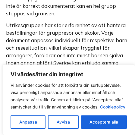
inte är korrekt dokumenterat kan en hel grupp
stoppas vid gränsen.
Utrikesgruppen har stor erfarenhet av att hantera
beställningar för gruppresor och skolor. Varje
dokument anpassas individuellt för respektive barn
och resesituation, vilket skapar trygghet för
arrangörer, föräldrar och inte minst barnen själva.
Ingen annan aktör i Sverige kan erbjuda samma
kvalitet och erfarenhet på området.
Vi värdesätter din integritet
Skapa ett Föräldramedgivande här
Vi använder cookies för att förbättra din surfupplevelse,
visa personligt anpassade annonser eller innehåll och
17. Utrikesgruppens arbete
analysera vår trafik. Genom att klicka på "Acceptera alla"
med kvalitet och korrekthet
samtycker du till vår användning av cookies.
Cookiepolicy
Kvalitet och noggrannhet är grundstenarna i
Anpassa
Avvisa
Acceptera alla
Utrikesgruppens arbete. Varje beställning