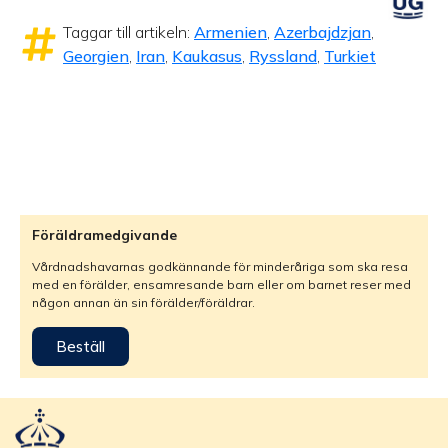
Taggar till artikeln:
Armenien
,
Azerbajdzjan
,
Georgien
,
Iran
,
Kaukasus
,
Ryssland
,
Turkiet
Föräldramedgivande
Vårdnadshavarnas godkännande för minderåriga som ska resa
med en förälder, ensamresande barn eller om barnet reser med
någon annan än sin förälder/föräldrar.
Beställ