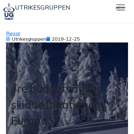
UTRIKESGRUPPEN
MENY
Resor
Utrikesgruppen
2019-12-25
Tre budgetvänliga
skiddestinationer i
Europa