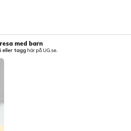
å resa med barn
 eller tagg
här på UG.se.