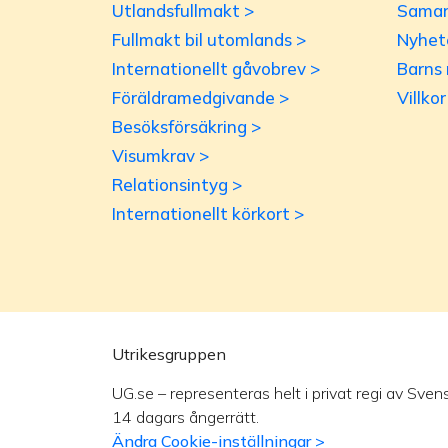
Utlandsfullmakt >
Samar
Fullmakt bil utomlands >
Nyhet
Internationellt gåvobrev >
Barns 
Föräldramedgivande >
Villko
Besöksförsäkring >
Visumkrav >
Relationsintyg >
Internationellt körkort >
Utrikesgruppen
UG.se – representeras helt i privat regi av Sven
14 dagars ångerrätt.
Ändra Cookie-inställningar >