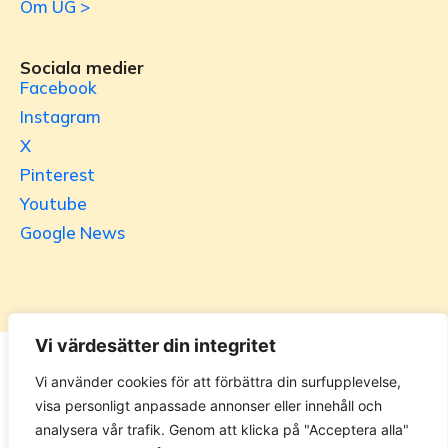
Om UG >
Sociala medier
Facebook
Instagram
X
Pinterest
Youtube
Google News
Vi värdesätter din integritet
Utrikesgruppen
Vi använder cookies för att förbättra din surfupplevelse,
visa personligt anpassade annonser eller innehåll och
UG.se – representeras helt i privat regi av Svenska
analysera vår trafik. Genom att klicka på "Acceptera alla"
Utrikesgruppen AB. Materialet på webbplatsen får ej