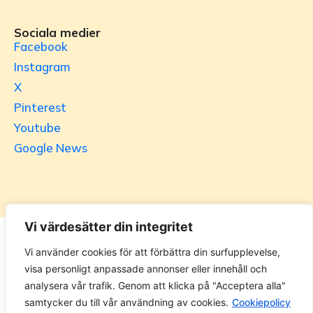
Sociala medier
Facebook
Instagram
X
Pinterest
Youtube
Google News
Vi värdesätter din integritet
Utrikesgruppen
Vi använder cookies för att förbättra din surfupplevelse,
visa personligt anpassade annonser eller innehåll och
UG.se – representeras helt i privat regi av Svenska
analysera vår trafik. Genom att klicka på "Acceptera alla"
Utrikesgruppen AB. Materialet på webbplatsen får ej
samtycker du till vår användning av cookies.
Cookiepolicy
kopieras utan tillåtelse. Alla priser anges ink. moms. 14