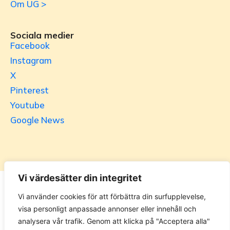
Om UG >
Sociala medier
Facebook
Instagram
X
Pinterest
Youtube
Google News
Vi värdesätter din integritet
Utrikesgruppen
Vi använder cookies för att förbättra din surfupplevelse,
visa personligt anpassade annonser eller innehåll och
UG.se – representeras helt i privat regi av Svenska
analysera vår trafik. Genom att klicka på "Acceptera alla"
Utrikesgruppen AB. Materialet på webbplatsen får ej