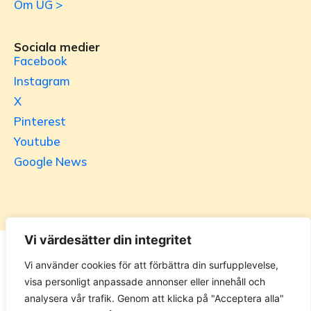
Om UG >
Sociala medier
Facebook
Instagram
X
Pinterest
Youtube
Google News
Vi värdesätter din integritet
Utrikesgruppen
Vi använder cookies för att förbättra din surfupplevelse,
visa personligt anpassade annonser eller innehåll och
UG.se – representeras helt i privat regi av Svenska
analysera vår trafik. Genom att klicka på "Acceptera alla"
Utrikesgruppen AB. Materialet på webbplatsen får ej