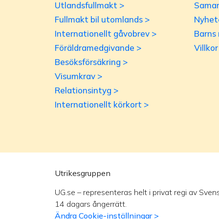
Utlandsfullmakt >
Samar
Fullmakt bil utomlands >
Nyhet
Internationellt gåvobrev >
Barns 
Föräldramedgivande >
Villko
Besöksförsäkring >
Visumkrav >
Relationsintyg >
Internationellt körkort >
Utrikesgruppen
UG.se – representeras helt i privat regi av Sven
14 dagars ångerrätt.
Ändra Cookie-inställningar >