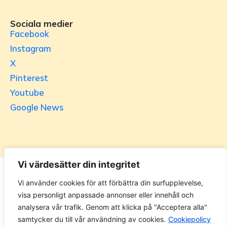
Sociala medier
Facebook
Instagram
X
Pinterest
Youtube
Google News
Vi värdesätter din integritet
Utrikesgruppen
Vi använder cookies för att förbättra din surfupplevelse,
visa personligt anpassade annonser eller innehåll och
UG.se – representeras helt i privat regi av Svenska
analysera vår trafik. Genom att klicka på "Acceptera alla"
Utrikesgruppen AB. Materialet på webbplatsen får ej
samtycker du till vår användning av cookies.
Cookiepolicy
kopieras utan tillåtelse. Alla priser anges ink. moms. 14