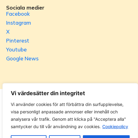
Sociala medier
Facebook
Instagram
X
Pinterest
Youtube
Google News
Vi värdesätter din integritet
Utrikesgruppen
Vi använder cookies för att förbättra din surfupplevelse,
visa personligt anpassade annonser eller innehåll och
UG.se – representeras helt i privat regi av Svenska
analysera vår trafik. Genom att klicka på "Acceptera alla"
Utrikesgruppen AB. Materialet på webbplatsen får ej
samtycker du till vår användning av cookies.
Cookiepolicy
kopieras utan tillåtelse. Alla priser anges ink. moms. 14
dagars ångerrätt.