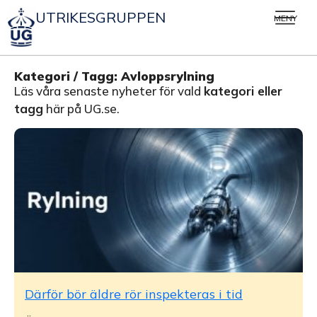
UTRIKESGRUPPEN
MENY
Kategori / Tagg: Avloppsrylning
Läs våra senaste nyheter för vald
kategori eller
tagg
här på UG.se.
Därför bör äldre rör inspekteras i tid