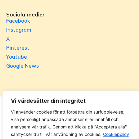
Sociala medier
Facebook
Instagram
X
Pinterest
Youtube
Google News
Vi värdesätter din integritet
Utrikesgruppen
Vi använder cookies för att förbättra din surfupplevelse,
visa personligt anpassade annonser eller innehåll och
UG.se – representeras helt i privat regi av Svenska
analysera vår trafik. Genom att klicka på "Acceptera alla"
Utrikesgruppen AB. Materialet på webbplatsen får ej
samtycker du till vår användning av cookies.
Cookiepolicy
kopieras utan tillåtelse. Alla priser anges ink. moms. 14