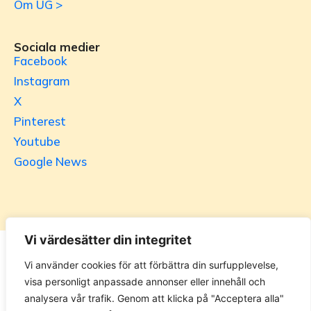
Om UG >
Sociala medier
Facebook
Instagram
X
Pinterest
Youtube
Google News
Vi värdesätter din integritet
Utrikesgruppen
Vi använder cookies för att förbättra din surfupplevelse,
visa personligt anpassade annonser eller innehåll och
UG.se – representeras helt i privat regi av Svenska
analysera vår trafik. Genom att klicka på "Acceptera alla"
Utrikesgruppen AB. Materialet på webbplatsen får ej