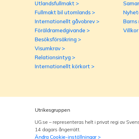
Utlandsfullmakt >
Samar
Fullmakt bil utomlands >
Nyhet
Internationellt gåvobrev >
Barns 
Föräldramedgivande >
Villko
Besöksförsäkring >
Visumkrav >
Relationsintyg >
Internationellt körkort >
Utrikesgruppen
UG.se – representeras helt i privat regi av Sven
14 dagars ångerrätt.
Ändra Cookie-inställningar >