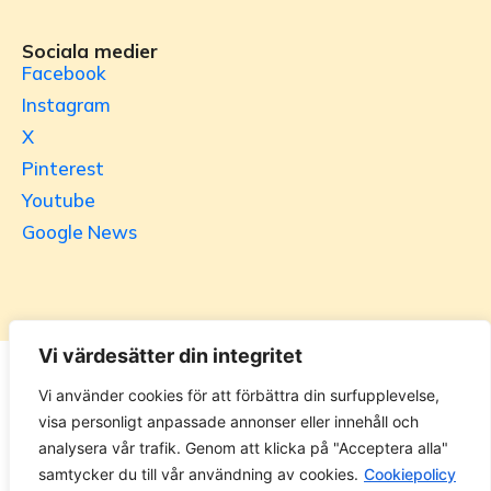
Sociala medier
Facebook
Instagram
X
Pinterest
Youtube
Google News
Vi värdesätter din integritet
Utrikesgruppen
Vi använder cookies för att förbättra din surfupplevelse,
visa personligt anpassade annonser eller innehåll och
UG.se – representeras helt i privat regi av Svenska
analysera vår trafik. Genom att klicka på "Acceptera alla"
Utrikesgruppen AB. Materialet på webbplatsen får ej
samtycker du till vår användning av cookies.
Cookiepolicy
kopieras utan tillåtelse. Alla priser anges ink. moms. 14