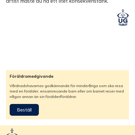
artist måste du ha ett litet konsekvenstänk.
Föräldramedgivande
Vårdnadshavarnas godkännande för minderåriga som ska resa
med en förälder, ensamresande barn eller om barnet reser med
någon annan än sin förälder/föräldrar.
Beställ