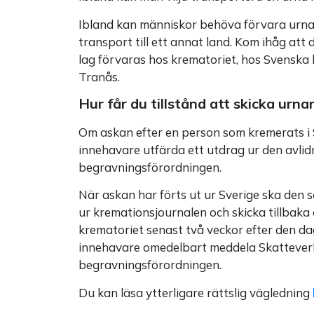
Ibland kan människor behöva förvara urnan
transport till ett annat land. Kom ihåg at
lag förvaras hos krematoriet, hos Svenska
Tranås.
Hur får du tillstånd att skicka urn
Om askan efter en person som kremerats i S
innehavare utfärda ett utdrag ur den avlidn
begravningsförordningen.
När askan har förts ut ur Sverige ska den 
ur kremationsjournalen och skicka tillbaka d
krematoriet senast två veckor efter den da
innehavare omedelbart meddela Skatteverket
begravningsförordningen.
Du kan läsa ytterligare rättslig vägledning