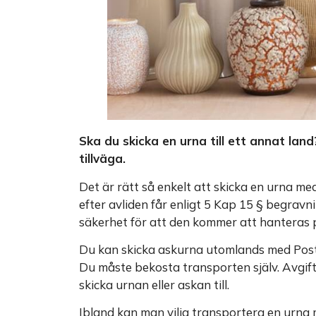
Ska du skicka en urna till ett annat lan
tillväga.
Det är rätt så enkelt att skicka en urna m
efter avliden får enligt 5 Kap 15 § begrav
säkerhet för att den kommer att hanteras på
Du kan skicka askurna utomlands med Postn
Du måste bekosta transporten själv. Avgifte
skicka urnan eller askan till.
Ibland kan man vilja transportera en urna