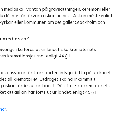
 med aska i väntan på gravsättningen, ceremoni eller
t du då inte får förvara askan hemma. Askan måste enligt
 kyrkan eller kommunen om det gäller Stockholm och
an med aska?
verige ska föras ut ur landet, ska krematoriets
es kremationsjournal, enligt 44 § i
som ansvarar för transporten intyga detta på utdraget
et till krematoriet. Utdraget ska ha inkommit till
g askan fördes ut ur landet. Därefter ska krematoriets
 att askan har förts ut ur landet, enligt 45 § i
här
.