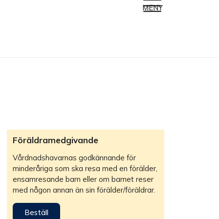
MENY
Föräldramedgivande
Vårdnadshavarnas godkännande för
minderåriga som ska resa med en förälder,
ensamresande barn eller om barnet reser
med någon annan än sin förälder/föräldrar.
Beställ