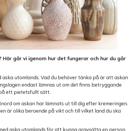
d? Här går vi igenom hur det fungerar och hur du går
ed aska utomlands. Vad du behöver tänka på är att askan
ningslagen endast lämnas ut om det finns betryggande
 ett pietetsfullt sätt.
ord om askan har lämnats ut till dig efter kremeringen.
n är olika beroende på vikt och till vilket land du ska
 med aska utomlands för att kunna gravsätta en person.