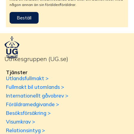
någon annan än sin förälder/föräldrar.
Beställ
Utrikesgruppen (UG.se)
Tjänster
Utlandsfullmakt >
Fullmakt bil utomlands >
Internationellt gåvobrev >
Föräldramedgivande >
Besöksförsäkring >
Visumkrav >
Relationsintyg >