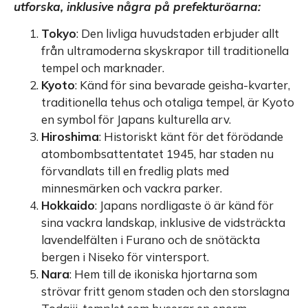
utforska, inklusive några på prefekturöarna:
Tokyo
: Den livliga huvudstaden erbjuder allt
från ultramoderna skyskrapor till traditionella
tempel och marknader.
Kyoto
: Känd för sina bevarade geisha-kvarter,
traditionella tehus och otaliga tempel, är Kyoto
en symbol för Japans kulturella arv.
Hiroshima
: Historiskt känt för det förödande
atombombsattentatet 1945, har staden nu
förvandlats till en fredlig plats med
minnesmärken och vackra parker.
Hokkaido
: Japans nordligaste ö är känd för
sina vackra landskap, inklusive de vidsträckta
lavendelfälten i Furano och de snötäckta
bergen i Niseko för vintersport.
Nara
: Hem till de ikoniska hjortarna som
strövar fritt genom staden och den storslagna