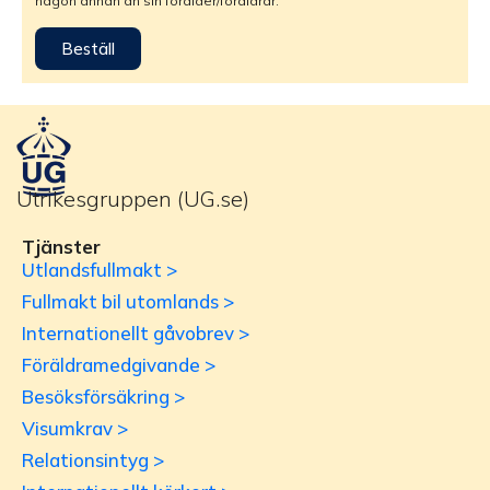
någon annan än sin förälder/föräldrar.
Beställ
Utrikesgruppen (UG.se)
Tjänster
Utlandsfullmakt >
Fullmakt bil utomlands >
Internationellt gåvobrev >
Föräldramedgivande >
Besöksförsäkring >
Visumkrav >
Relationsintyg >