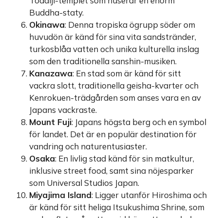
Todaiji-templet som huserar en enorm
Buddha-staty.
Okinawa
: Denna tropiska ögrupp söder om
huvudön är känd för sina vita sandstränder,
turkosblåa vatten och unika kulturella inslag
som den traditionella sanshin-musiken.
Kanazawa
: En stad som är känd för sitt
vackra slott, traditionella geisha-kvarter och
Kenrokuen-trädgården som anses vara en av
Japans vackraste.
Mount Fuji
: Japans högsta berg och en symbol
för landet. Det är en populär destination för
vandring och naturentusiaster.
Osaka
: En livlig stad känd för sin matkultur,
inklusive street food, samt sina nöjesparker
som Universal Studios Japan.
Miyajima Island
: Ligger utanför Hiroshima och
är känd för sitt heliga Itsukushima Shrine, som