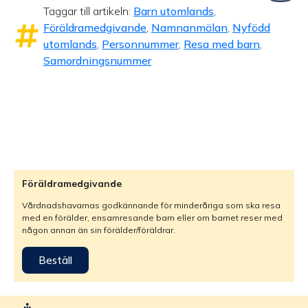
Taggar till artikeln:
Barn utomlands
,
Föräldramedgivande
,
Namnanmälan
,
Nyfödd
utomlands
,
Personnummer
,
Resa med barn
,
Samordningsnummer
Föräldramedgivande
Vårdnadshavarnas godkännande för minderåriga som ska resa
med en förälder, ensamresande barn eller om barnet reser med
någon annan än sin förälder/föräldrar.
Beställ