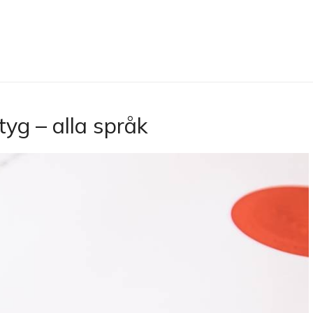
yg – alla språk