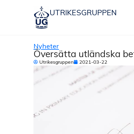
UTRIKESGRUPPEN
Nyheter
Översätta utländska bet
Utrikesgruppen
2021-03-22