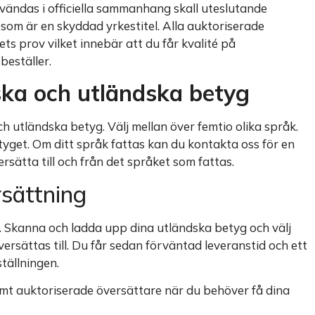
ändas i officiella sammanhang skall uteslutande
som är en skyddad yrkestitel. Alla auktoriserade
 prov vilket innebär att du får kvalité på
beställer.
ska och utländska betyg
h utländska betyg. Välj mellan över femtio olika språk.
ktyget. Om ditt språk fattas kan du kontakta oss för en
ersätta till och från det språket som fattas.
rsättning
. Skanna och ladda upp dina utländska betyg och välj
versättas till. Du får sedan förväntad leveranstid och ett
ställningen.
mt auktoriserade översättare när du behöver få dina