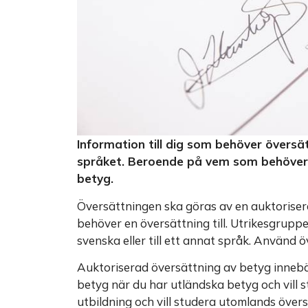
Information till dig som behöver översät
språket. Beroende på vem som behöver
betyg.
Översättningen ska göras av en auktoriserad
behöver en översättning till. Utrikesgruppe
svenska eller till ett annat språk. Använd
Auktoriserad översättning av betyg innebä
betyg när du har utländska betyg och vill 
utbildning och vill studera utomlands över