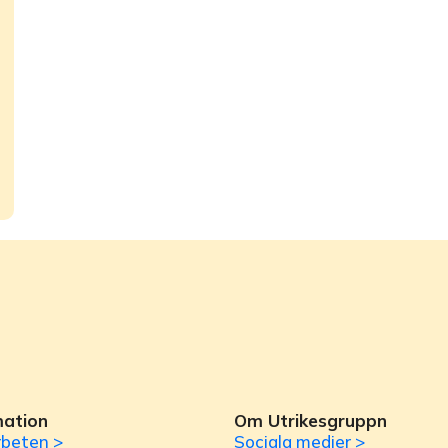
mation
Om Utrikesgruppn
beten >
Sociala medier >