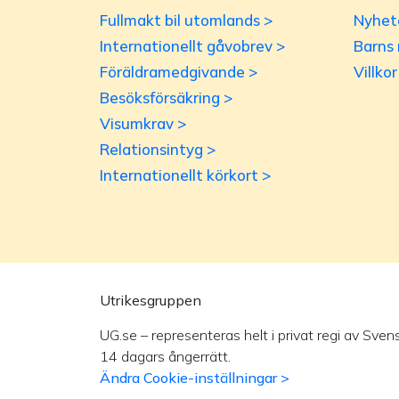
Fullmakt bil utomlands >
Nyhet
Internationellt gåvobrev >
Barns 
Föräldramedgivande >
Villko
Besöksförsäkring >
Visumkrav >
Relationsintyg >
Internationellt körkort >
Utrikesgruppen
UG.se – representeras helt i privat regi av Sven
14 dagars ångerrätt.
Ändra Cookie-inställningar >