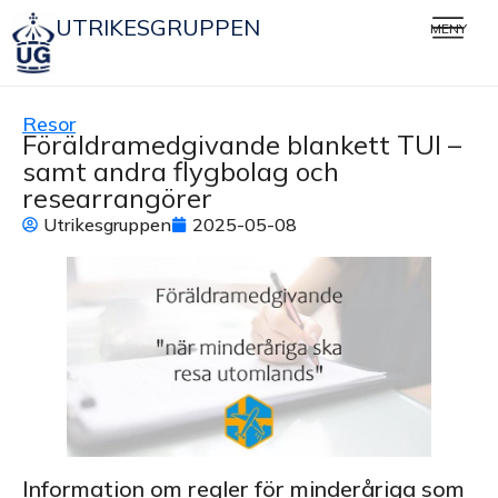
UTRIKESGRUPPEN
MENY
Resor
Föräldramedgivande blankett TUI –
samt andra flygbolag och
researrangörer
Utrikesgruppen
2025-05-08
Information om regler för minderåriga som