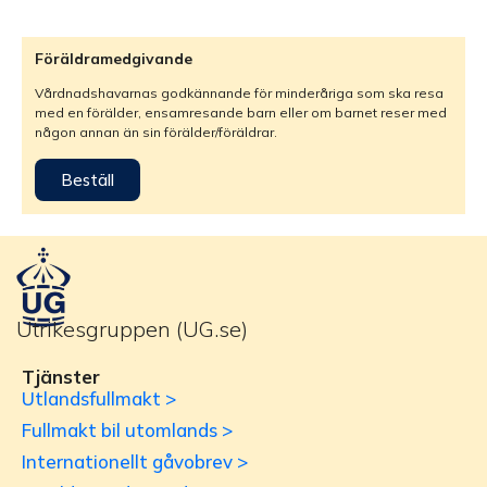
Föräldramedgivande
Vårdnadshavarnas godkännande för minderåriga som ska resa
med en förälder, ensamresande barn eller om barnet reser med
någon annan än sin förälder/föräldrar.
Beställ
Utrikesgruppen (UG.se)
Tjänster
Utlandsfullmakt >
Fullmakt bil utomlands >
Internationellt gåvobrev >