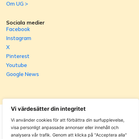
Om UG >
Sociala medier
Facebook
Instagram
X
Pinterest
Youtube
Google News
Vi värdesätter din integritet
Utrikesgruppen
Vi använder cookies för att förbättra din surfupplevelse,
visa personligt anpassade annonser eller innehåll och
UG.se – representeras helt i privat regi av Svenska
analysera vår trafik. Genom att klicka på "Acceptera alla"
Utrikesgruppen AB. Materialet på webbplatsen får ej