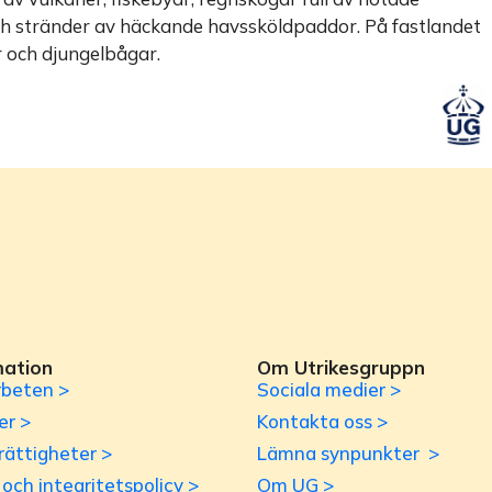
 och stränder av häckande havssköldpaddor. På fastlandet
r och djungelbågar.
mation
Om Utrikesgruppn
beten >
Sociala medier >
er >
Kontakta oss >
rättigheter >
Lämna synpunkter >
r och integritetspolicy >
Om UG >