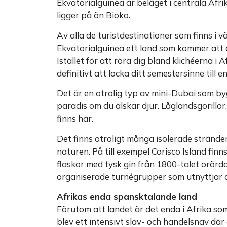
Ekvatorialguinea är beläget i centrala Afr
ligger på ön Bioko.
Av alla de turistdestinationer som finns i v
Ekvatorialguinea ett land som kommer att e
Istället för att röra dig bland klichéerna 
definitivt att locka ditt semestersinne till 
Det är en otrolig typ av mini-Dubai som byg
paradis om du älskar djur. Låglandsgorillor
finns här.
Det finns otroligt många isolerade strände
naturen. På till exempel Corisco Island fin
flaskor med tysk gin från 1800-talet orörda
organiserade turnégrupper som utnyttjar d
Afrikas enda spansktalande land
Förutom att landet är det enda i Afrika so
blev ett intensivt slav- och handelsnav dä