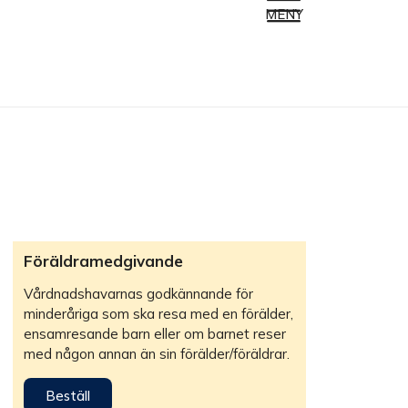
MENY
Föräldramedgivande
Vårdnadshavarnas godkännande för
minderåriga som ska resa med en förälder,
ensamresande barn eller om barnet reser
med någon annan än sin förälder/föräldrar.
Beställ