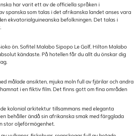
nska har varit ett av de officiella språken i
v spanska som talas i det afrikanska landet anses vara
en ekvatorialguineanska befolkningen. Det talas i
.
 Bioko ön. Sofitel Malabo Sipopo Le Golf, Hilton Malabo
bsolut kändaste. På hotellen får du allt du önskar dig
dag.
ed målade ansikten, mjuka moln full av fjärilar och andra
hamnat i en fiktiv film. Det finns gott om fina områden
e kolonial arkitektur tillsammans med eleganta
den behåller ändå sin afrikanska smak med färgglada
n stor oljeförmögenhet.
av vulkaner, fiskebyar, regnskogar full av hotade