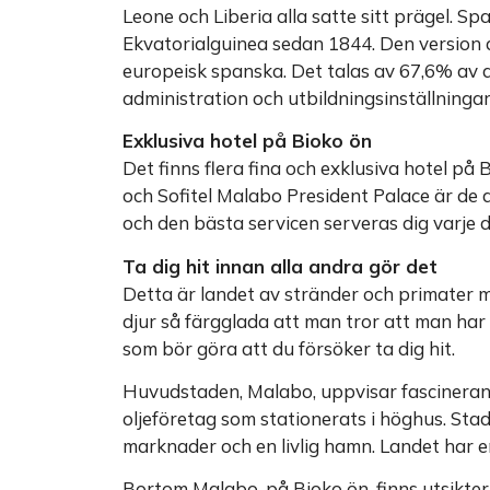
Leone och Liberia alla satte sitt prägel. Spa
Ekvatorialguinea sedan 1844. Den version a
europeisk spanska. Det talas av 67,6% av d
administration och utbildningsinställningar
Exklusiva hotel på Bioko ön
Det finns flera fina och exklusiva hotel på
och Sofitel Malabo President Palace är de a
och den bästa servicen serveras dig varje 
Ta dig hit innan alla andra gör det
Detta är landet av stränder och primater m
djur så färgglada att man tror att man har 
som bör göra att du försöker ta dig hit.
Huvudstaden, Malabo, uppvisar fascinerand
oljeföretag som stationerats i höghus. Sta
marknader och en livlig hamn. Landet har e
Bortom Malabo, på Bioko ön, finns utsikter 