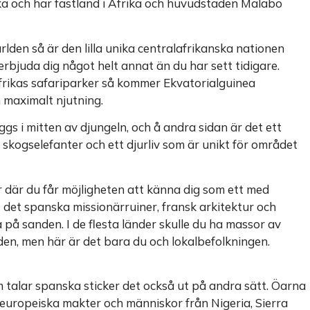
ika och har fastland i Afrika och huvudstaden Malabo
ärlden så är den lilla unika centralafrikanska nationen
rbjuda dig något helt annat än du har sett tidigare.
i Afrikas safariparker så kommer Ekvatorialguinea
en maximalt njutning.
gs i mitten av djungeln, och å andra sidan är det ett
, skogselefanter och ett djurliv som är unikt för området
r där du får möjligheten att känna dig som ett med
ns det spanska missionärruiner, fransk arkitektur och
 på sanden. I de flesta länder skulle du ha massor av
en, men här är det bara du och lokalbefolkningen.
m talar spanska sticker det också ut på andra sätt. Öarna
r europeiska makter och människor från Nigeria, Sierra