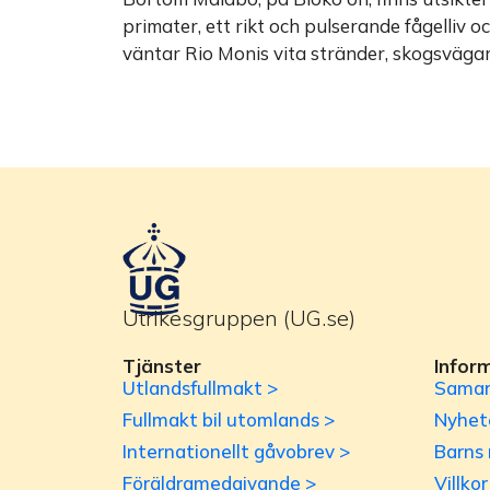
primater, ett rikt och pulserande fågelliv
väntar Rio Monis vita stränder, skogsväga
Utrikesgruppen (UG.se)
Tjänster
Infor
Utlandsfullmakt >
Samar
Fullmakt bil utomlands >
Nyhet
Internationellt gåvobrev >
Barns 
Föräldramedgivande >
Villko