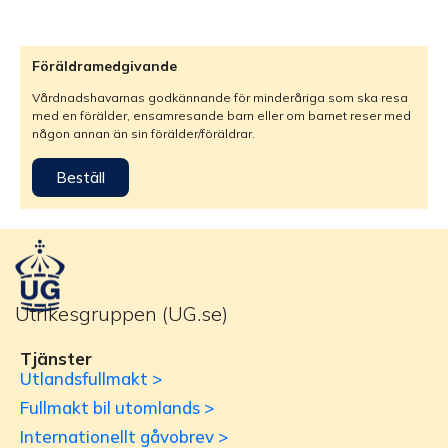
Föräldramedgivande
Vårdnadshavarnas godkännande för minderåriga som ska resa
med en förälder, ensamresande barn eller om barnet reser med
någon annan än sin förälder/föräldrar.
Beställ
Utrikesgruppen (UG.se)
Tjänster
Utlandsfullmakt >
Fullmakt bil utomlands >
Internationellt gåvobrev >