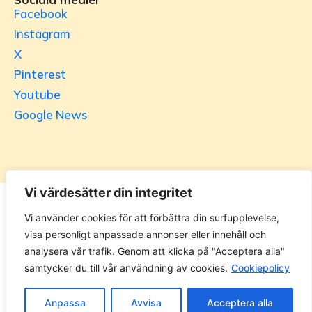
Facebook
Instagram
X
Pinterest
Youtube
Google News
Vi värdesätter din integritet
Utrikesgruppen
Vi använder cookies för att förbättra din surfupplevelse,
visa personligt anpassade annonser eller innehåll och
UG.se – representeras helt i privat regi av Svenska
analysera vår trafik. Genom att klicka på "Acceptera alla"
Utrikesgruppen AB. Materialet på webbplatsen får ej
samtycker du till vår användning av cookies.
Cookiepolicy
kopieras utan tillåtelse. Alla priser anges ink. moms. 14
dagars ångerrätt.
Anpassa
Avvisa
Acceptera alla
Ändra Cookie-inställningar >