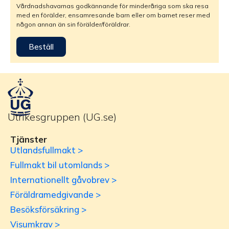
Vårdnadshavarnas godkännande för minderåriga som ska resa
med en förälder, ensamresande barn eller om barnet reser med
någon annan än sin förälder/föräldrar.
Beställ
Utrikesgruppen (UG.se)
Tjänster
Utlandsfullmakt >
Fullmakt bil utomlands >
Internationellt gåvobrev >
Föräldramedgivande >
Besöksförsäkring >
Visumkrav >