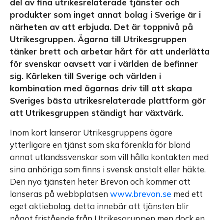
del av fina utrikesrelaterade tjänster och
produkter som inget annat bolag i Sverige är i
närheten av att erbjuda. Det är toppnivå på
Utrikesgruppen. Ägarna till Utrikesgruppen
tänker brett och arbetar hårt för att underlätta
för svenskar oavsett var i världen de befinner
sig. Kärleken till Sverige och världen i
kombination med ägarnas driv till att skapa
Sveriges bästa utrikesrelaterade plattform gör
att Utrikesgruppen ständigt har växtvärk.
Inom kort lanserar Utrikesgruppens ägare
ytterligare en tjänst som ska förenkla för bland
annat utlandssvenskar som vill hålla kontakten med
sina anhöriga som finns i svensk anstalt eller häkte.
Den nya tjänsten heter Brevon och kommer att
lanseras på webbplatsen
www.brevon.se
med ett
eget aktiebolag, detta innebär att tjänsten blir
något fristående från Utrikesgruppen men dock en