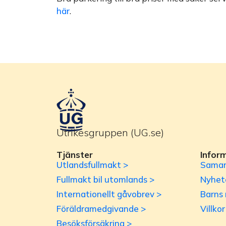
här
.
Utrikesgruppen (UG.se)
Tjänster
Infor
Utlandsfullmakt >
Samar
Fullmakt bil utomlands >
Nyhet
Internationellt gåvobrev >
Barns 
Föräldramedgivande >
Villko
Besöksförsäkring >