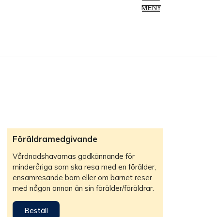
MENY
Föräldramedgivande
Vårdnadshavarnas godkännande för
minderåriga som ska resa med en förälder,
ensamresande barn eller om barnet reser
med någon annan än sin förälder/föräldrar.
Beställ