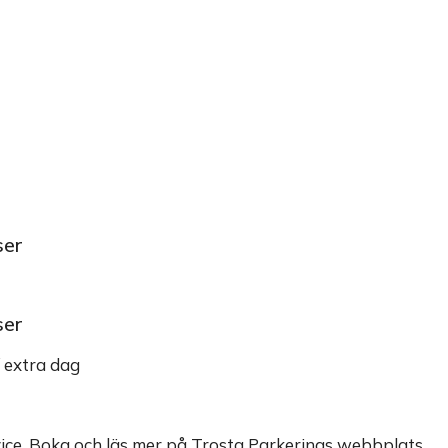
ser
ser
/ extra dag
rvice. Boka och läs mer på Trosta Parkerings webbplats