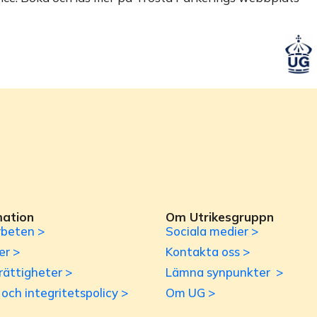
mation
Om Utrikesgruppn
beten >
Sociala medier >
er >
Kontakta oss >
rättigheter >
Lämna synpunkter >
r och integritetspolicy >
Om UG >