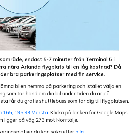
gsområde, endast 5-7 minuter från Terminal 5 i
a nära Arlanda flygplats till en låg kostnad? Då
der bra parkeringsplatser med fin service.
 lämna bilen hemma på parkering och istället välja en
ring som tar hand om din bil under tiden du är på
ta får du gratis shuttlebuss som tar dig till flygplatsen.
a 165, 195 93 Märsta
. Klicka på länken för Google Maps.
m ligger på väg 273 mot Norrtälje.
rkeringsplatser du kan söka efter
alla