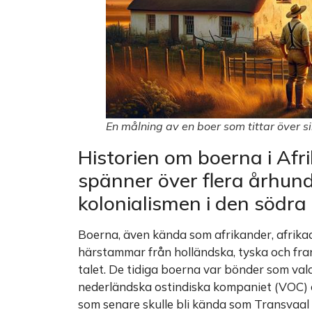
En målning av en boer som tittar över s
Historien om boerna i Afr
spänner över flera århund
kolonialismen i den södra
Boerna, även kända som afrikander, afrikaa
härstammar från holländska, tyska och fran
talet. De tidiga boerna var bönder som vald
nederländska ostindiska kompaniet (VOC) o
som senare skulle bli kända som Transvaal 