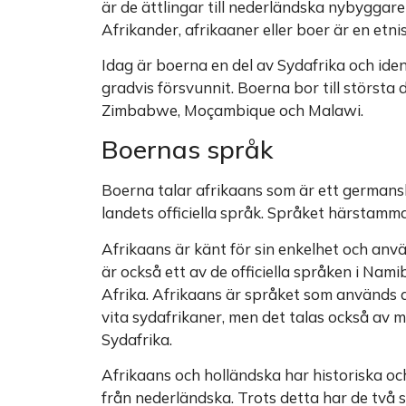
är de ättlingar till nederländska nybyggar
Afrikander, afrikaaner eller boer är en et
Idag är boerna en del av Sydafrika och iden
gradvis försvunnit. Boerna bor till största
Zimbabwe, Moçambique och Malawi.
Boernas språk
Boerna talar afrikaans som är ett germansk
landets officiella språk. Språket härstamma
Afrikaans är känt för sin enkelhet och anv
är också ett av de officiella språken i Nami
Afrika. Afrikaans är språket som används 
vita sydafrikaner, men det talas också av 
Sydafrika.
Afrikaans och holländska har historiska oc
från nederländska. Trots detta har de två