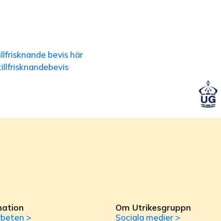
llfrisknande bevis här
llfrisknandebevis
mation
Om Utrikesgruppn
beten >
Sociala medier >