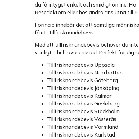
du få intyget enkelt och smidigt online. Har
Resedoktorn eller hos andra anslutna till E
I princip innebär det att samtliga människor
få ett tillfrisknandebevis.
Med ett tillfrisknandebevis behöver du inte
vanligt – helt ovaccinerad. Perfekt för dig 
Tillfrisknandebevis Uppsala
Tillfrisknandebevis Norrbotten
Tillfrisknandebevis Göteborg
Tillfrisknandebevis Jönköping
Tillfrisknandebevis Kalmar
Tillfrisknandebevis Gävleborg
Tillfrisknandebevis Stockholm
Tillfrisknandebevis Västerås
Tillfrisknandebevis Värmland
Tillfrisknandebevis Karlstad