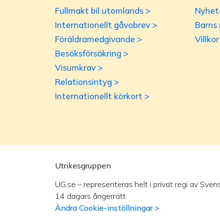
Fullmakt bil utomlands >
Nyhet
Internationellt gåvobrev >
Barns 
Föräldramedgivande >
Villko
Besöksförsäkring >
Visumkrav >
Relationsintyg >
Internationellt körkort >
Utrikesgruppen
UG.se – representeras helt i privat regi av Sven
14 dagars ångerrätt.
Ändra Cookie-inställningar >