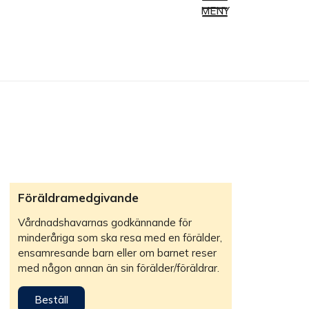
MENY
Föräldramedgivande
Vårdnadshavarnas godkännande för
minderåriga som ska resa med en förälder,
ensamresande barn eller om barnet reser
med någon annan än sin förälder/föräldrar.
Beställ