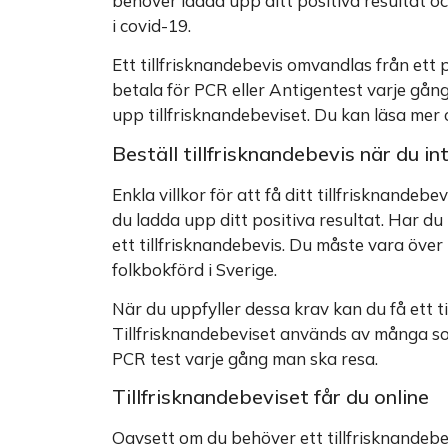
behöver ladda upp ditt positiva resultat och
i covid-19.
Ett tillfrisknandebevis omvandlas från ett po
betala för PCR eller Antigentest varje gång d
upp tillfrisknandebeviset. Du kan läsa mer
Beställ tillfrisknandebevis när du in
Enkla villkor för att få ditt tillfrisknandebe
du ladda upp ditt positiva resultat. Har du t
ett tillfrisknandebevis. Du måste vara öv
folkbokförd i Sverige.
När du uppfyller dessa krav kan du få ett t
Tillfrisknandebeviset används av många som 
PCR test varje gång man ska resa.
Tillfrisknandebeviset får du online
Oavsett om du behöver ett tillfrisknandebev