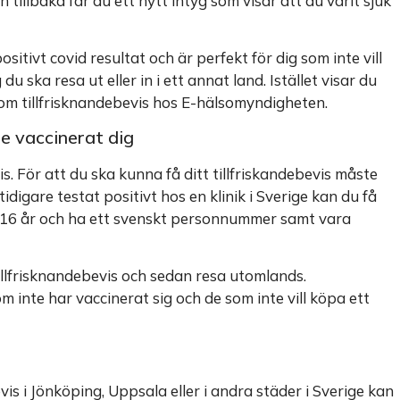
 tillbaka får du ett nytt intyg som visar att du varit sjuk
sitivt covid resultat och är perfekt för dig som inte vill
u ska resa ut eller in i ett annat land. Istället visar du
 om tillfrisknandebevis hos E-hälsomyndigheten.
te vaccinerat dig
vis. För att du ska kunna få ditt tillfriskandebevis måste
idigare testat positivt hos en klinik i Sverige kan du få
er 16 år och ha ett svenskt personnummer samt vara
illfrisknandebevis och sedan resa utomlands.
inte har vaccinerat sig och de som inte vill köpa ett
is i Jönköping, Uppsala eller i andra städer i Sverige kan