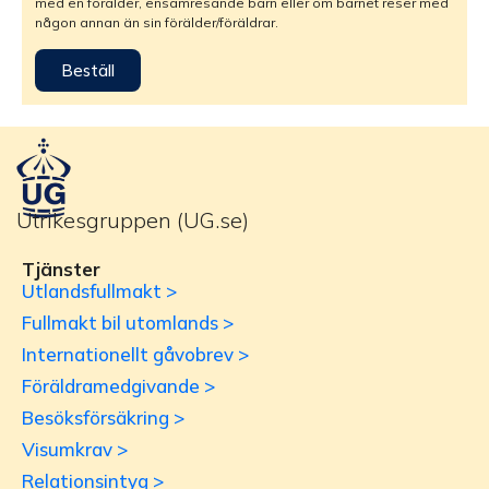
med en förälder, ensamresande barn eller om barnet reser med
någon annan än sin förälder/föräldrar.
Beställ
Utrikesgruppen (UG.se)
Tjänster
Utlandsfullmakt >
Fullmakt bil utomlands >
Internationellt gåvobrev >
Föräldramedgivande >
Besöksförsäkring >
Visumkrav >
Relationsintyg >