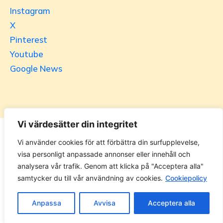
Instagram
X
Pinterest
Youtube
Google News
Vi värdesätter din integritet
Utrikesgruppen
Vi använder cookies för att förbättra din surfupplevelse,
visa personligt anpassade annonser eller innehåll och
UG.se – representeras helt i privat regi av Svenska
analysera vår trafik. Genom att klicka på "Acceptera alla"
Utrikesgruppen AB. Materialet på webbplatsen får ej
samtycker du till vår användning av cookies.
Cookiepolicy
kopieras utan tillåtelse. Alla priser anges ink. moms. 14
dagars ångerrätt.
Anpassa
Avvisa
Acceptera alla
Ändra Cookie-inställningar >