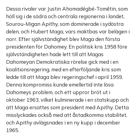
Dessa rivaler var Justin Ahomadégbé-Tomêtin, som
höll sig i de södra och centrala regionerna i landet,
Sourou-Migan Apithy, som dominerade i sydöstra
delen, och Hubert Maga, vars maktbas var belägen i
norr. Efter självständighet blev Maga den första
presidenten för Dahomey. En politisk kris 1958 före
självständigheten hade lett till att Magas
Dahomeyan Demokratiska rörelse gick med i en
koalitionsregering, med en efterföljande kris som
ledde till att Maga blev regeringschef i april 1959.
Denna kompromiss kunde emellertid inte lösa
Dahomeys problem, och ett uppror bröt ut i
oktober 1963, vilket kulminerade i en statskupp och
att Maga ersattes som president med Apithy. Detta
misslyckades också med att åstadkomma stabilitet,
och Apithy avlägsnades i en ny kupp i december
1965.