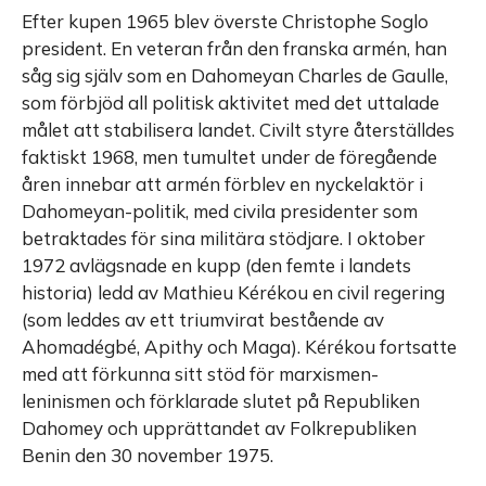
Efter kupen 1965 blev överste Christophe Soglo
president. En veteran från den franska armén, han
såg sig själv som en Dahomeyan Charles de Gaulle,
som förbjöd all politisk aktivitet med det uttalade
målet att stabilisera landet. Civilt styre återställdes
faktiskt 1968, men tumultet under de föregående
åren innebar att armén förblev en nyckelaktör i
Dahomeyan-politik, med civila presidenter som
betraktades för sina militära stödjare. I oktober
1972 avlägsnade en kupp (den femte i landets
historia) ledd av Mathieu Kérékou en civil regering
(som leddes av ett triumvirat bestående av
Ahomadégbé, Apithy och Maga). Kérékou fortsatte
med att förkunna sitt stöd för marxismen-
leninismen och förklarade slutet på Republiken
Dahomey och upprättandet av Folkrepubliken
Benin den 30 november 1975.