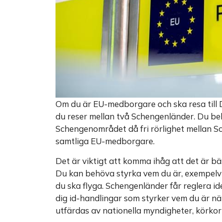
Om du är EU-medborgare och ska resa till D
du reser mellan två Schengenländer. Du beh
Schengenområdet då fri rörlighet mellan S
samtliga EU-medborgare.
Det är viktigt att komma ihåg att det är bä
Du kan behöva styrka vem du är, exempelvis
du ska flyga. Schengenländer får reglera i
dig id-handlingar som styrker vem du är när
utfärdas av nationella myndigheter, körkor