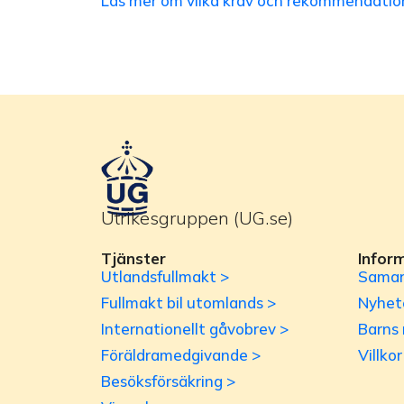
Läs mer om vilka krav och rekommendation
Utrikesgruppen (UG.se)
Tjänster
Infor
Utlandsfullmakt >
Samar
Fullmakt bil utomlands >
Nyhet
Internationellt gåvobrev >
Barns 
Föräldramedgivande >
Villko
Besöksförsäkring >