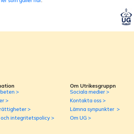
er som gäller här
.
mation
Om Utrikesgruppn
beten >
Sociala medier >
er >
Kontakta oss >
rättigheter >
Lämna synpunkter >
r och integritetspolicy >
Om UG >