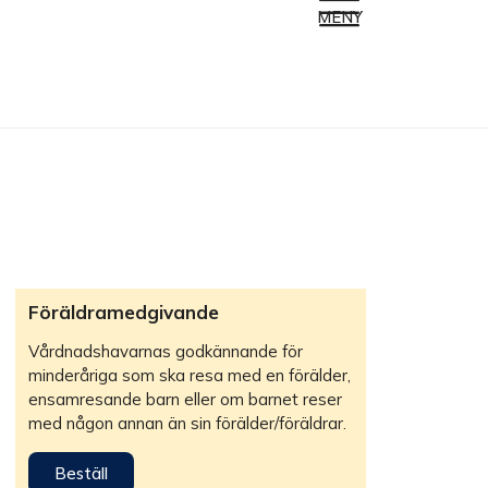
MENY
Föräldramedgivande
Vårdnadshavarnas godkännande för
minderåriga som ska resa med en förälder,
ensamresande barn eller om barnet reser
med någon annan än sin förälder/föräldrar.
Beställ