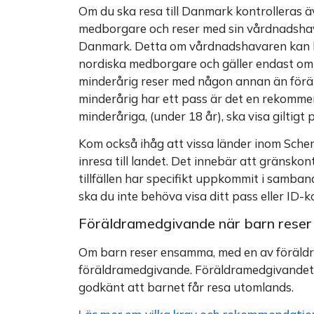
Om du ska resa till Danmark kontrolleras ä
medborgare och reser med sin vårdnadshava
Danmark. Detta om vårdnadshavaren kan bev
nordiska medborgare och gäller endast om
minderårig reser med någon annan än föräl
minderårig har ett pass är det en rekomm
minderåriga, (under 18 år), ska visa giltigt
Kom också ihåg att vissa länder inom Schen
inresa till landet. Det innebär att gränskont
tillfällen har specifikt uppkommit i samban
ska du inte behöva visa ditt pass eller ID-ko
Föräldramedgivande när barn reser
Om barn reser ensamma, med en av föräldra
föräldramedgivande. Föräldramedgivandet 
godkänt att barnet får resa utomlands.