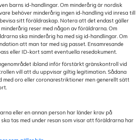
ven barns id-handlingar. Om minderårig är nordisk
re behöver minderårig ingen id-handling vid inresa till
isa sitt föräldraskap. Notera att det endast gäller
 minderårig reser med någon av föräldrarna. Om
drarna ska minderårig ha med sig id-handlingar. Om
endation att man tar med sig passet. Ensamresande
 pass eller ID-kort samt eventuella resedokument.
genområdet ibland inför förstärkt gränskontroll vid
rollen vill att du uppvisar giltig legitimation. Sådana
d med oro eller coronarestriktioner men generellt sätt
rt.
rna eller en annan person har länder krav på
ska tas med under resan som visar att föräldrarna har