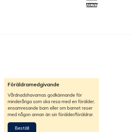
MENY
Föräldramedgivande
Vårdnadshavarnas godkännande för
minderåriga som ska resa med en förälder,
ensamresande barn eller om barnet reser
med någon annan än sin förälder/föräldrar.
Beställ