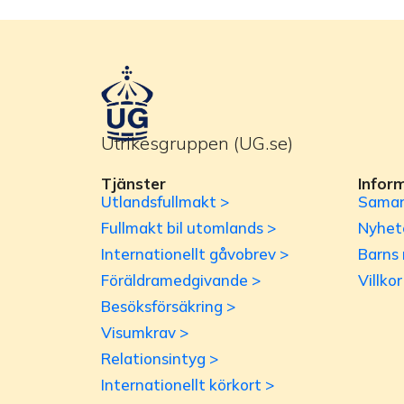
Utrikesgruppen (UG.se)
Tjänster
Infor
Utlandsfullmakt >
Samar
Fullmakt bil utomlands >
Nyhet
Internationellt gåvobrev >
Barns 
Föräldramedgivande >
Villko
Besöksförsäkring >
Visumkrav >
Relationsintyg >
Internationellt körkort >