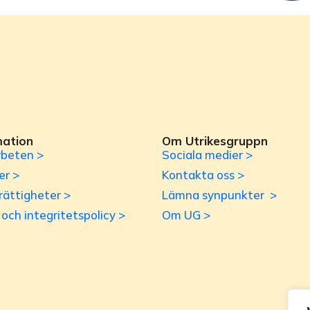
mation
Om Utrikesgruppn
beten >
Sociala medier >
er >
Kontakta oss >
rättigheter >
Lämna synpunkter >
r och integritetspolicy >
Om UG >