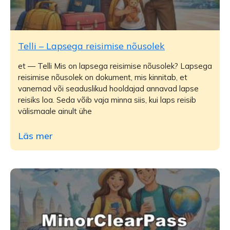
Telli – Lapsega reisimise nõusolek
et — Telli Mis on lapsega reisimise nõusolek? Lapsega
reisimise nõusolek on dokument, mis kinnitab, et
vanemad või seaduslikud hooldajad annavad lapse
reisiks loa. Seda võib vaja minna siis, kui laps reisib
välismaale ainult ühe
Läs mer