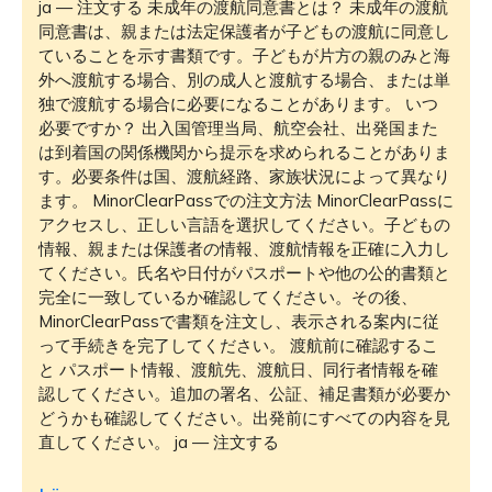
ja — 注文する 未成年の渡航同意書とは？ 未成年の渡航
同意書は、親または法定保護者が子どもの渡航に同意し
ていることを示す書類です。子どもが片方の親のみと海
外へ渡航する場合、別の成人と渡航する場合、または単
独で渡航する場合に必要になることがあります。 いつ
必要ですか？ 出入国管理当局、航空会社、出発国また
は到着国の関係機関から提示を求められることがありま
す。必要条件は国、渡航経路、家族状況によって異なり
ます。 MinorClearPassでの注文方法 MinorClearPassに
アクセスし、正しい言語を選択してください。子どもの
情報、親または保護者の情報、渡航情報を正確に入力し
てください。氏名や日付がパスポートや他の公的書類と
完全に一致しているか確認してください。その後、
MinorClearPassで書類を注文し、表示される案内に従
って手続きを完了してください。 渡航前に確認するこ
と パスポート情報、渡航先、渡航日、同行者情報を確
認してください。追加の署名、公証、補足書類が必要か
どうかも確認してください。出発前にすべての内容を見
直してください。 ja — 注文する