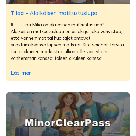
Tilaa – Alaikäisen matkustuslupa
fi — Tilaa Mikä on alaikäisen matkustuslupa?
Alaikäisen matkustuslupa on asiakirja, joka vahvistaa,
että vanhemmat tai huoltajat antavat
suostumuksensa lapsen matkalle. Sitä voidaan tarvita,
kun alaikäinen matkustaa ulkomaille vain yhden
vanhemman kanssa, toisen aikuisen kanssa
Läs mer