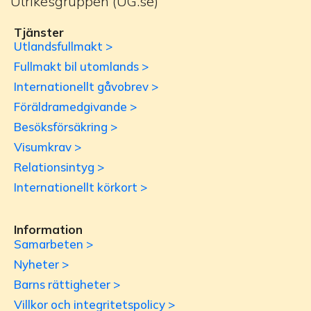
Utrikesgruppen (UG.se)
Tjänster
Utlandsfullmakt >
Fullmakt bil utomlands >
Internationellt gåvobrev >
Föräldramedgivande >
Besöksförsäkring >
Visumkrav >
Relationsintyg >
Internationellt körkort >
Information
Samarbeten >
Nyheter >
Barns rättigheter >
Villkor och integritetspolicy >