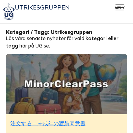
UTRIKESGRUPPEN
MENY
Kategori / Tagg:
Utrikesgruppen
Läs våra senaste nyheter för vald
kategori eller
tagg
här på UG.se.
注文する – 未成年の渡航同意書