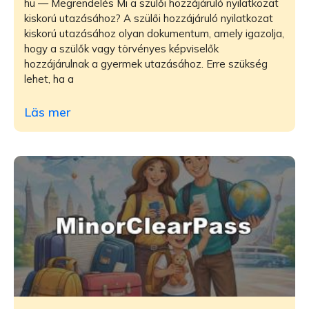
hu — Megrendelés Mi a szülői hozzájáruló nyilatkozat
kiskorú utazásához? A szülői hozzájáruló nyilatkozat
kiskorú utazásához olyan dokumentum, amely igazolja,
hogy a szülők vagy törvényes képviselők
hozzájárulnak a gyermek utazásához. Erre szükség
lehet, ha a
Läs mer