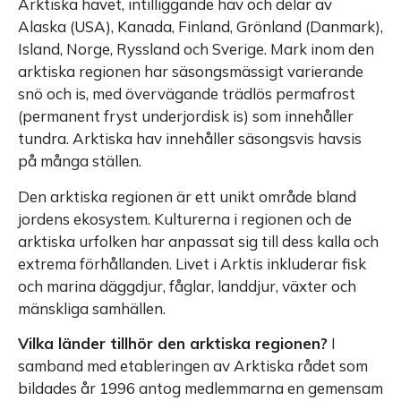
Arktiska havet, intilliggande hav och delar av
Alaska (USA), Kanada, Finland, Grönland (Danmark),
Island, Norge, Ryssland och Sverige. Mark inom den
arktiska regionen har säsongsmässigt varierande
snö och is, med övervägande trädlös permafrost
(permanent fryst underjordisk is) som innehåller
tundra. Arktiska hav innehåller säsongsvis havsis
på många ställen.
Den arktiska regionen är ett unikt område bland
jordens ekosystem. Kulturerna i regionen och de
arktiska urfolken har anpassat sig till dess kalla och
extrema förhållanden. Livet i Arktis inkluderar fisk
och marina däggdjur, fåglar, landdjur, växter och
mänskliga samhällen.
Vilka länder tillhör den arktiska regionen?
I
samband med etableringen av Arktiska rådet som
bildades år 1996 antog medlemmarna en gemensam