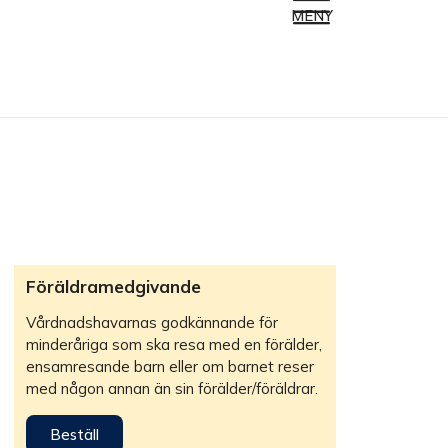
MENY
Föräldramedgivande
Vårdnadshavarnas godkännande för
minderåriga som ska resa med en förälder,
ensamresande barn eller om barnet reser
med någon annan än sin förälder/föräldrar.
Beställ