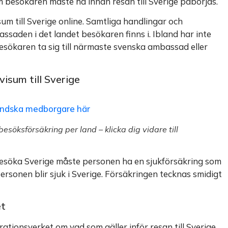
m besökaren måste ha innan resan till Sverige påbörjas.
um till Sverige online. Samtliga handlingar och
aden i det landet besökaren finns i. Ibland har inte
besökaren ta sig till närmaste svenska ambassad eller
isum till Sverige
ländska medborgare här
esöksförsäkring per land – klicka dig vidare till
esöka Sverige måste personen ha en sjukförsäkring som
onen blir sjuk i Sverige. Försäkringen tecknas smidigt
et
ationsverket om vad som gäller inför resan till Sverige.