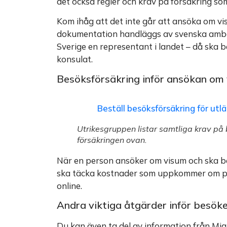
det också regler och krav på försäkring so
Kom ihåg att det inte går att ansöka om vis
dokumentation handläggs av svenska ambass
Sverige en representant i landet – då ska 
konsulat.
Besöksförsäkring inför ansökan om v
Beställ besöksförsäkring för ut
Utrikesgruppen listar samtliga krav på b
försäkringen ovan.
När en person ansöker om visum och ska b
ska täcka kostnader som uppkommer om pers
online.
Andra viktiga åtgärder inför besök
Du kan även ta del av information från Migr