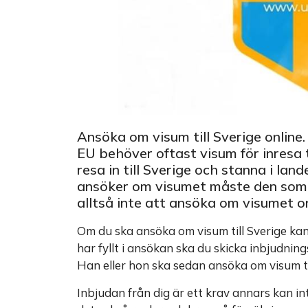
Ansöka om visum till Sverige onlin
EU behöver oftast visum för inresa t
resa in till Sverige och stanna i lan
ansöker om visumet måste den som b
alltså inte att ansöka om visumet on
Om du ska ansöka om visum till Sverige kan d
har fyllt i ansökan ska du skicka inbjudnin
Han eller hon ska sedan ansöka om visum t
Inbjudan från dig är ett krav annars kan i