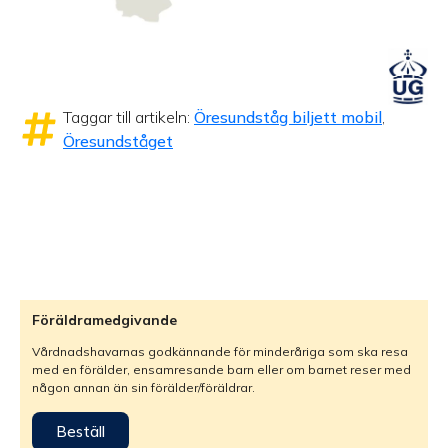
Taggar till artikeln:
Öresundståg biljett mobil
,
Öresundståget
Föräldramedgivande
Vårdnadshavarnas godkännande för minderåriga som ska resa
med en förälder, ensamresande barn eller om barnet reser med
någon annan än sin förälder/föräldrar.
Beställ