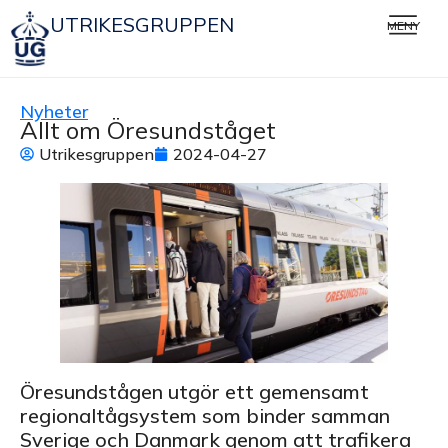
UTRIKESGRUPPEN
MENY
Nyheter
Allt om Öresundståget
Utrikesgruppen
2024-04-27
Öresundstågen utgör ett gemensamt
regionaltågsystem som binder samman
Sverige och Danmark genom att trafikera