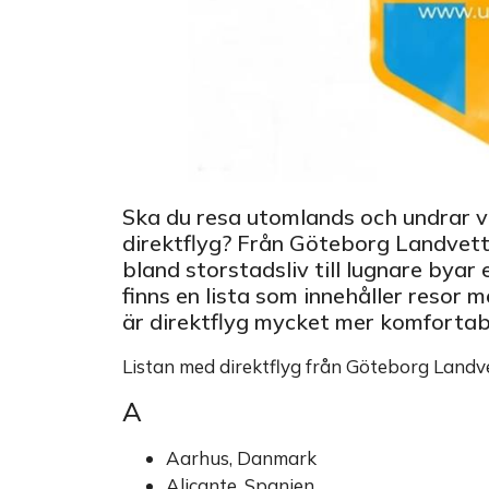
Ska du resa utomlands och undrar vi
direktflyg? Från Göteborg Landvetter
bland storstadsliv till lugnare byar
finns en lista som innehåller resor 
är direktflyg mycket mer komfortabel
Listan med direktflyg från Göteborg Landve
A
Aarhus, Danmark
Alicante, Spanien