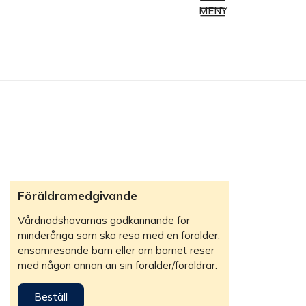
MENY
Föräldramedgivande
Vårdnadshavarnas godkännande för
minderåriga som ska resa med en förälder,
ensamresande barn eller om barnet reser
med någon annan än sin förälder/föräldrar.
Beställ