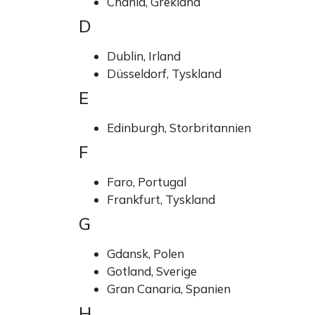
Chania, Grekland
D
Dublin, Irland
Düsseldorf, Tyskland
E
Edinburgh, Storbritannien
F
Faro, Portugal
Frankfurt, Tyskland
G
Gdansk, Polen
Gotland, Sverige
Gran Canaria, Spanien
H