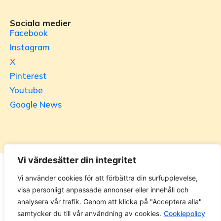
Sociala medier
Facebook
Instagram
X
Pinterest
Youtube
Google News
Vi värdesätter din integritet
Utrikesgruppen
Vi använder cookies för att förbättra din surfupplevelse,
visa personligt anpassade annonser eller innehåll och
UG.se – representeras helt i privat regi av Svenska
analysera vår trafik. Genom att klicka på "Acceptera alla"
Utrikesgruppen AB. Materialet på webbplatsen får ej
samtycker du till vår användning av cookies.
Cookiepolicy
kopieras utan tillåtelse. Alla priser anges ink. moms. 14