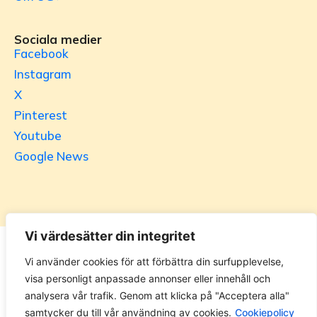
Sociala medier
Facebook
Instagram
X
Pinterest
Youtube
Google News
Vi värdesätter din integritet
Utrikesgruppen
Vi använder cookies för att förbättra din surfupplevelse,
visa personligt anpassade annonser eller innehåll och
UG.se – representeras helt i privat regi av Svenska
analysera vår trafik. Genom att klicka på "Acceptera alla"
Utrikesgruppen AB. Materialet på webbplatsen får ej
samtycker du till vår användning av cookies.
Cookiepolicy